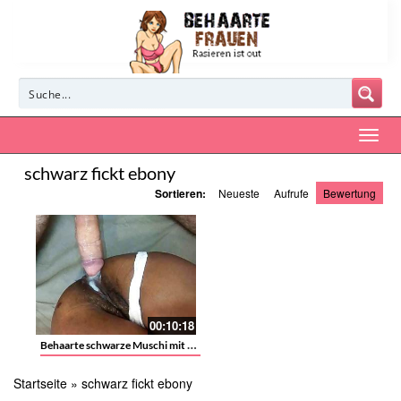
schwarz fickt ebony
Sortieren:
Neueste
Aufrufe
Bewertung
00:10:18
Behaarte schwarze Muschi mit weißem Pimmel gefüllt
Startseite
»
schwarz fickt ebony