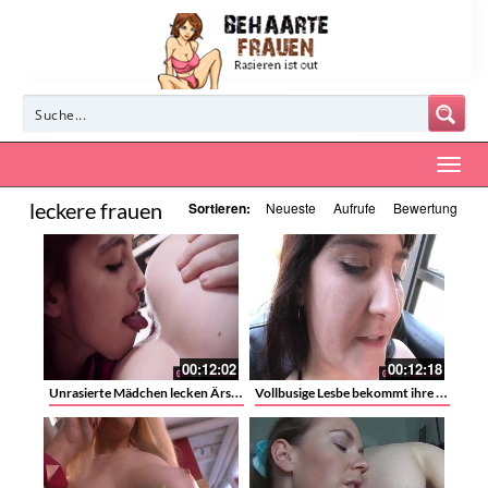
leckere frauen
Sortieren:
Neueste
Aufrufe
Bewertung
00:12:02
00:12:18
Unrasierte Mädchen lecken Ärsche und Fotzen
Vollbusige Lesbe bekommt ihre behaarte Möse geleckt