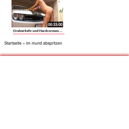
00:33:00
Oralverkehr und Hardcoresex mit einer Latina im Bikini nach der Autowäsche
Startseite
»
im mund abspritzen