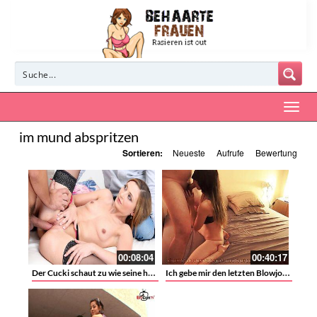
im mund abspritzen
Sortieren:
Neueste
Aufrufe
Bewertung
00:08:04
00:40:17
Der Cucki schaut zu wie seine hübsche Ehefrau Luca Bella einen großen behaarten Schwanz befriedigt
Ich gebe mir den letzten Blowjob und will das du in ihr abspritzt