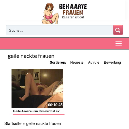
geile nackte frauen
Sortieren:
Neueste
Aufrufe
Bewertung
00:10:45
Geile Amateurin Kim wichst sich einen ab
Startseite
»
geile nackte frauen