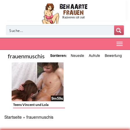
frauenmuschis
Sortieren:
Neueste
Aufrufe
Bewertung
9m59s
Teens Vincent und Lola
Startseite
»
frauenmuschis