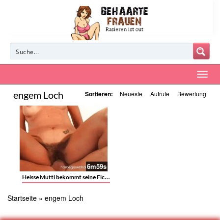
engem Loch
Sortieren:
Neueste
Aufrufe
Bewertung
6m59s
Heisse Mutti bekommt seine Fickprügel in ihrem engen Loch zu spüren
Startseite
»
engem Loch