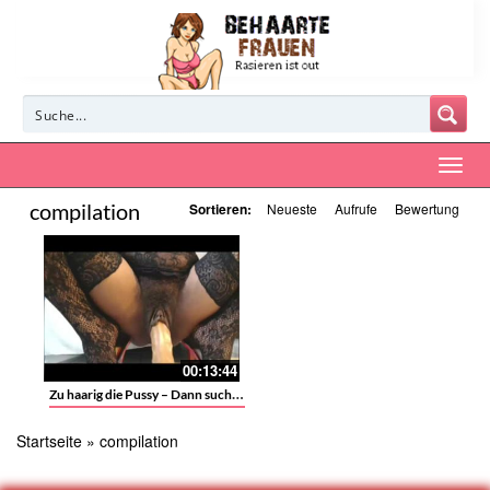
compilation
Sortieren:
Neueste
Aufrufe
Bewertung
00:13:44
Zu haarig die Pussy – Dann such den Eingang, das macht Spaß
Startseite
»
compilation