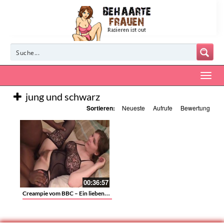
jung und schwarz
Sortieren:
Neueste
Aufrufe
Bewertung
00:36:57
Creampie vom BBC – Ein liebenwertes Traumgirl mit haariger Muschi, dicken Titten und Reiwäsche wird besamt