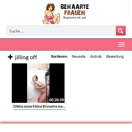
jilling off
Sortieren:
Neueste
Aufrufe
Bewertung
00:28:59
Dildos süsse kleine Brünette masturbiert in der Badewanne