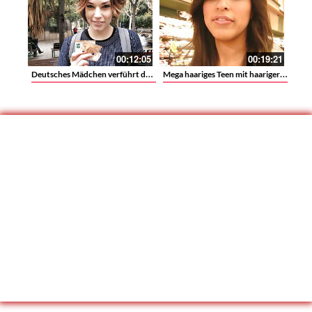
00:12:05
00:19:21
Deutsches Mädchen verführt den Agenten auf der straße
Mega haariges Teen mit haariger Muschi fickt mit dem Casting Agenten