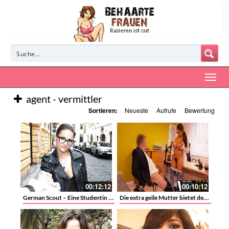
agent - vermittler
Sortieren:
Neueste
Aufrufe
Bewertung
00:12:12
00:10:12
German Scout – Eine Studentin mit Lederjacke und Brille zeigt ihre schmutzige Seite für Cash
Die extra geile Mutter bietet dem Kreditvermittler ihre behaarte Muschi und ihre gewaltigen Titten an als Gegenleistung