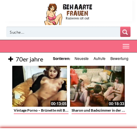
70er jahre
Sortieren:
Neueste
Aufrufe
Bewertung
00:13:05
00:18:33
Vintage Porno – Brünette mit Busch
Sharon und Badezimmer in der Öffentlichkeit